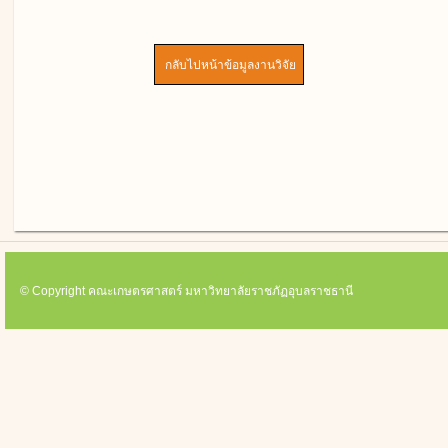
© Copyright คณะเกษตรศาสตร์ มหาวิทยาลัยราชภัฏอุบลราชธานี